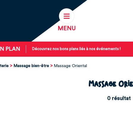
MENU
N PLAN
Découvrez nos bons plans liés à nos événements !
terie
Massage bien-être
Massage Oriental
Massage Ori
0
résultat