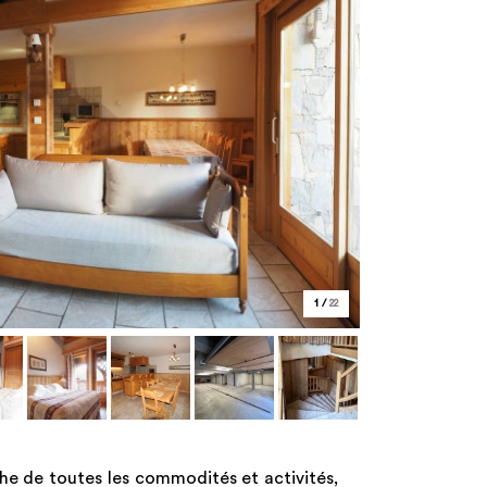
1
/
22
che de toutes les commodités et activités,