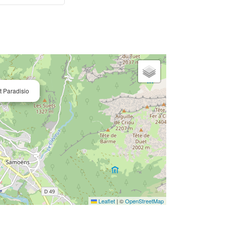
t Paradisio
Leaflet
|
©
OpenStreetMap