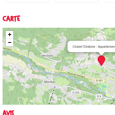
CARTE
+
−
Chalet l'Oratoire - Appartemen
AVIS