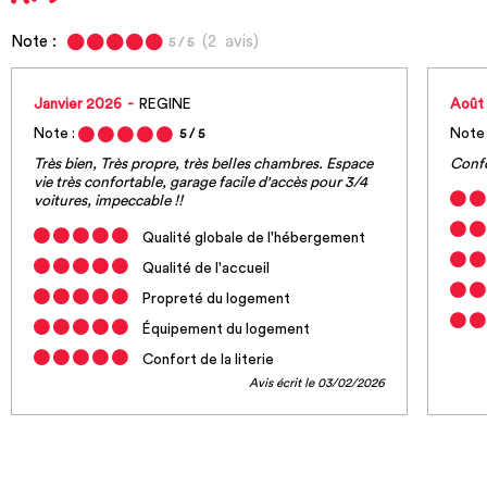
Note :
(
2
avis
)
5
/ 5
Janvier 2026
REGINE
Août
Note :
Note 
5
/ 5
Très bien, Très propre, très belles chambres. Espace
Confo
vie très confortable, garage facile d'accès pour 3/4
voitures, impeccable !!
Qualité globale de l'hébergement
Qualité de l'accueil
Propreté du logement
Équipement du logement
Confort de la literie
Avis écrit le 03/02/2026