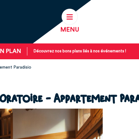
MENU
N PLAN
Découvrez nos bons plans liés à nos événements !
tement Paradisio
'Oratoire - Appartement Para