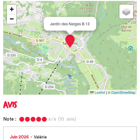
+
−
Jardin des Neiges B 13
Leaflet
|
©
OpenStreetMap
AVIS
Note :
(
10
avis
)
5
/ 5
Juin 2026
Valérie