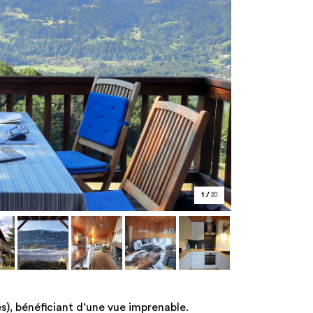
1
/
20
s), bénéficiant d’une vue imprenable.