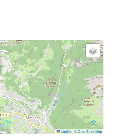
Leaflet
|
©
OpenStreetMap