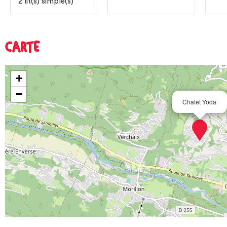
2
lit(s) simple(s)
CARTE
+
−
Chalet Yoda