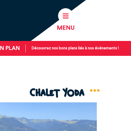
MENU
N PLAN
Découvrez nos bons plans liés à nos événements !
Chalet Yoda