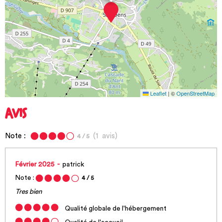
Leaflet
|
©
OpenStreetMap
AVIS
Note :
(
1
avis
)
4
/ 5
Février 2025
patrick
Note :
4
/ 5
Tres bien
Qualité globale de l'hébergement