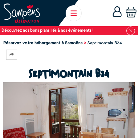
Découvrez nos bons plans liés à nos événements !
Réservez votre hébergement à Samoëns
Septimontain B34
Septimontain B34