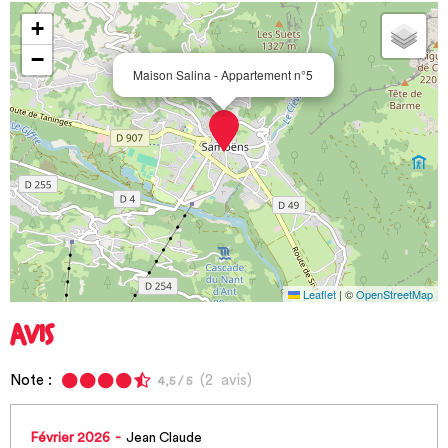
+
−
Maison Salina - Appartement n°5
Leaflet
|
©
OpenStreetMap
AVIS
Note :
(
2
avis
)
4,5
/ 5
Février 2026
Jean Claude