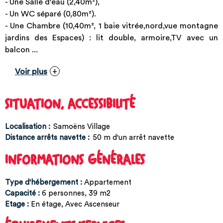
- Une Salle d'eau (2,40m²),
- Un WC séparé (0,80m²).
- Une Chambre (10,40m², 1 baie vitrée,nord,vue montagne
jardins des Espaces) : lit double, armoire,TV avec un
balcon ...
Voir plus
SITUATION, ACCESSIBILITÉ
Localisation :
Samoëns Village
Distance arrêts navette :
50
m d'un arrêt navette
INFORMATIONS GÉNÉRALES
Type d'hébergement
:
Appartement
Capacité
:
6
personnes
39
m2
Etage
:
En étage
Avec Ascenseur