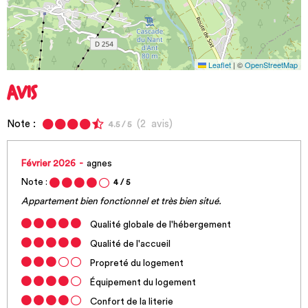
Leaflet
|
©
OpenStreetMap
AVIS
Note :
(
2
avis
)
4.5
/ 5
Février 2026
agnes
Note :
4
/ 5
Appartement bien fonctionnel et très bien situé.
Qualité globale de l'hébergement
Qualité de l'accueil
Propreté du logement
Équipement du logement
Confort de la literie