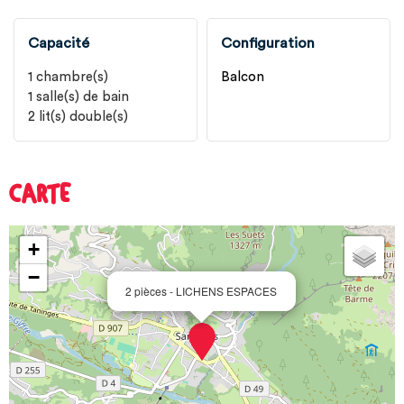
Capacité
Configuration
1
chambre(s)
Balcon
1
salle(s) de bain
2
lit(s) double(s)
CARTE
+
−
2 pièces - LICHENS ESPACES