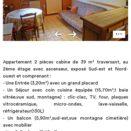
1
/
11
Appartement 2 pièces cabine de 39 m² traversant, au
2ème étage avec ascenseur, exposé Sud-est et Nord-
ouest et comprenant :
- Une Entrée (3,20m²) avec un grand placard
- Un Séjour avec coin cuisine équipée (15,70m²,1 baie
vitrée,vue sud, montagne) : clic-clac, TV, four, plaques
vitrocéramique, micro-ondes, lave-vaisselle,
réfrigérateur(130L)
- Un balcon (5,90m²,sud-est,vue montagne cimetière)
avec mobilier