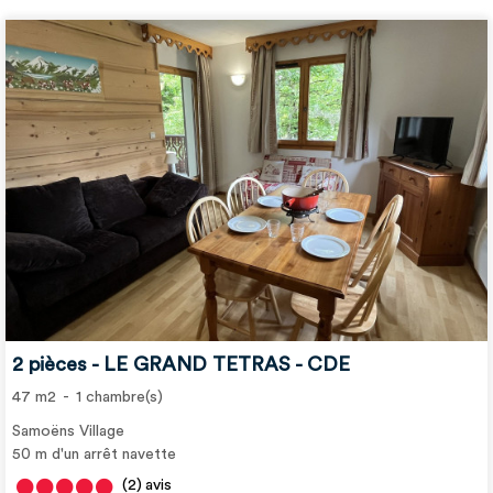
2 pièces - LE GRAND TETRAS - CDE
47
m2
1
chambre(s)
Samoëns Village
50
m d'un arrêt navette
(2)
avis