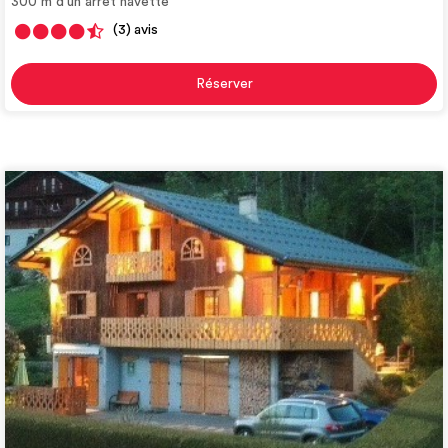
300
m d'un arrêt navette
(3)
avis
Réserver