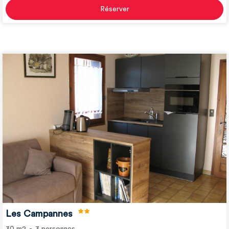
Réserver
Les Campannes
30
m2
3
personnes