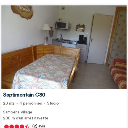
Septimontain C30
20
m2
4
personnes
Studio
Samoëns Village
200
m d'un arrêt navette
(2)
avis