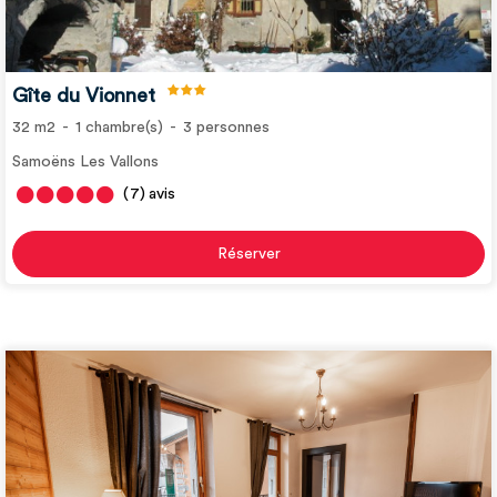
Gîte du Vionnet
32
m2
1
chambre(s)
3
personnes
Samoëns Les Vallons
(7)
avis
Réserver