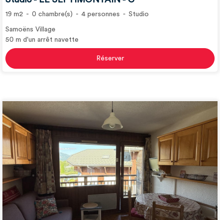
19
m2
0
chambre(s)
4
personnes
Studio
Samoëns Village
50
m d'un arrêt navette
Réserver