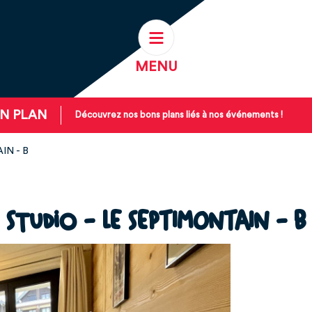
MENU
N PLAN
Découvrez nos bons plans liés à nos événements !
IN - B
Studio - LE SEPTIMONTAIN - B