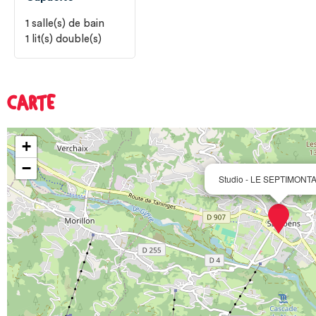
1
salle(s) de bain
1
lit(s) double(s)
CARTE
+
−
Studio - LE SEPTIMONTA