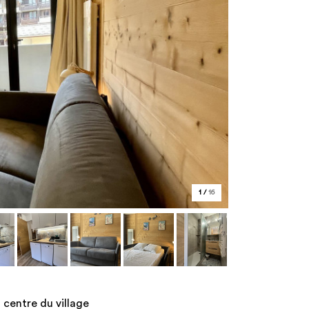
1
/
16
 centre du village