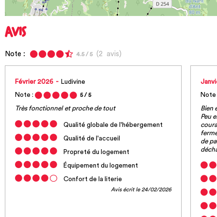
AVIS
Note :
(
2
avis
)
4.5
/ 5
Février 2026
Ludivine
Janv
Note :
Note 
5
/ 5
Très fonctionnel et proche de tout
Bien 
Peu e
Qualité globale de l'hébergement
coura
ferme
Qualité de l'accueil
de pa
décha
Propreté du logement
Équipement du logement
Confort de la literie
Avis écrit le 24/02/2026