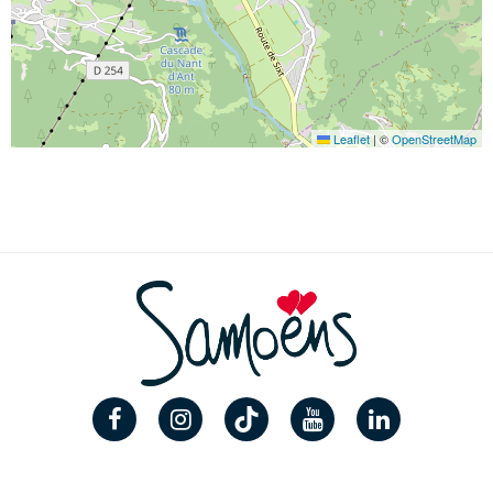
Leaflet
|
©
OpenStreetMap