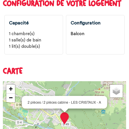
CONFIGURATION DE VOTRE LOGEMENT
Capacité
Configuration
1
chambre(s)
Balcon
1
salle(s) de bain
1
lit(s) double(s)
CARTE
+
−
2 pièces / 2 pièces cabine - LES CRISTAUX - A