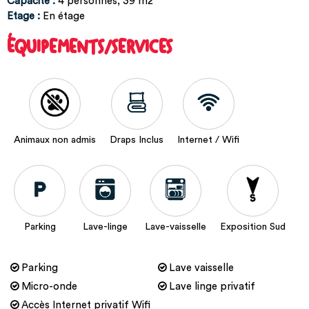
Capacité
:
4
personnes
39
m2
Etage
:
En étage
ÉQUIPEMENTS/SERVICES
Animaux non admis
Draps Inclus
Internet / Wifi
Parking
Lave-linge
Lave-vaisselle
Exposition Sud
Parking
Lave vaisselle
Micro-onde
Lave linge privatif
Accès Internet privatif Wifi