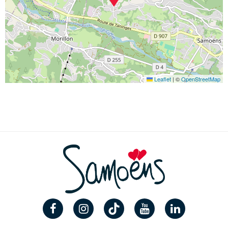
Leaflet
|
©
OpenStreetMap